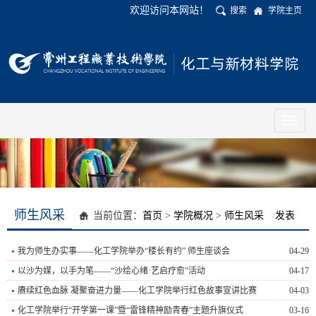
欢迎访问本网站！
搜索
学院主页
Toggl
naviga
师生风采
当前位置：
首页
>
学院概况
>
师生风采
发表
我为师生办实事——化工学院举办“楼长有约” 师生座谈会
04-29
以沙为媒，以手为笔——“沙绘心绪·艺启疗愈”活动
04-17
赓续红色血脉 凝聚奋进力量——化工学院举行红色故事宣讲比赛
04-03
化工学院举行“开学第一课”暨“雷锋精神励青春”主题升旗仪式
03-16