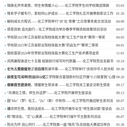
锦旗无声传谢意，师生有情暖人心——化工学院学生向学校赠送锦旗
03-03
情系学子暖冬行，家校同心护成长 ——化工学院扎实开展寒假家访工作
01-26
解码成长方程式——化工学院举行“对‘化’青春”之日常事务类交流活动
04-09
感恩资助 追光励行—化工学院成功举办春季学期资助政策培训活动
04-07
学校获2025年江苏省职业院校技能大赛“化工生产技术”赛项一等奖
04-03
学校获2025年江苏省职业院校技能大赛“药品生产”赛项二等奖
04-01
我校喜获2024年世界职业院校技能大赛化工生产技术赛项金奖
11-01
风雨兼程奋进七十五载 砥砺前行续写时代新篇——化工学院党总支副书
10-24
记为入党积极分子上党课
七十五载逢盛世，同心共筑谱华章——化工学院举行“庆祝中华人民共和
09-30
国成立75周年”升国旗仪式
妙手生花 以物抵心——化工学院联合富强新村社区开展“9.25就爱我”心理
09-26
健康周主题活动
中秋佳节送关怀，情暖新生筑未来 ——化工学院关工委走访新生宿舍
09-17
“月满化工情，师生共话梦”——化工学院开展师生座谈会
09-13
圆“Mn”（梦）化工，“Zn”（新）中有你——化工学院开展迎新生系列活
09-07
动
浓浓师生情，离别话成长——化工学院开展毕业生“师生面对面”座谈会
06-23
粽”情诗会，“艾”心满满 ——化工学院举行端午节主题系列活动
06-07
阳光为伴 润心同行 ——化工学院第一届“哨兵”队伍技能大赛成功举办
05-30